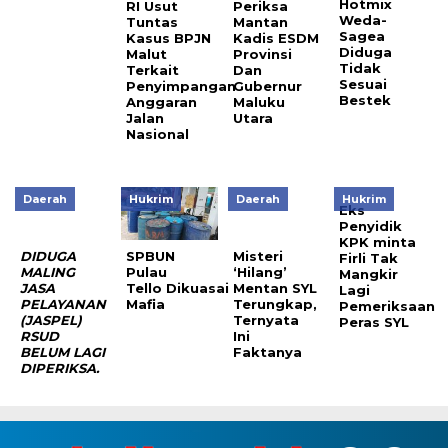
Hotmix
RI Usut
Periksa
Weda-
Tuntas
Mantan
Sagea
Kasus BPJN
Kadis ESDM
Diduga
Malut
Provinsi
Tidak
Terkait
Dan
Sesuai
Penyimpangan
Gubernur
Bestek
Anggaran
Maluku
Jalan
Utara
Nasional
Daerah
Hukrim
Daerah
Hukrim
Eks
Penyidik
KPK minta
D
IDU
GA
SPBUN
Misteri
Firli Tak
MALING
Pulau
‘Hilang’
Mangkir
JASA
Tello Dikuasai
Mentan SYL
Lagi
PELAYANAN
Mafia
Terungkap,
Pemeriksaan
(JASPEL)
Ternyata
Peras SYL
RSUD
Ini
BELUM
L
AGI
Faktanya
DIPERIKSA.