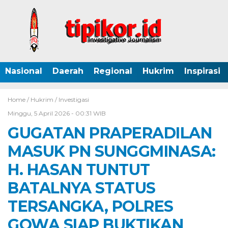
Nasional
Daerah
Regional
Hukrim
Inspirasi
Home /
Hukrim
/
Investigasi
Minggu, 5 April 2026 - 00:31 WIB
GUGATAN PRAPERADILAN
MASUK PN SUNGGMINASA:
H. HASAN TUNTUT
BATALNYA STATUS
TERSANGKA, POLRES
GOWA SIAP BUKTIKAN