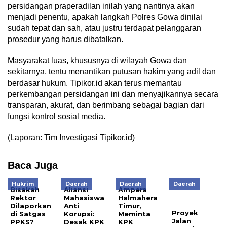
persidangan praperadilan inilah yang nantinya akan
menjadi penentu, apakah langkah Polres Gowa dinilai
sudah tepat dan sah, atau justru terdapat pelanggaran
prosedur yang harus dibatalkan.
Masyarakat luas, khususnya di wilayah Gowa dan
sekitarnya, tentu menantikan putusan hakim yang adil dan
berdasar hukum. Tipikor.id akan terus memantau
perkembangan persidangan ini dan menyajikannya secara
transparan, akurat, dan berimbang sebagai bagian dari
fungsi kontrol sosial media.
(Laporan: Tim Investigasi Tipikor.id)
Baca Juga
Hukrim
Daerah
Daerah
Daerah
Bisakah
Aliansi
Ampera
Rektor
Mahasiswa
Halmahera
Dilaporkan
Anti
Timur,
Proyek
di Satgas
Korupsi:
Meminta
Jalan
PPKS?
Desak KPK
KPK