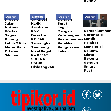
Buriko
Daerah
Daerah
Daerah
Daerah
Proyek
GAKKUM
Dugaan
Jalan
KLHK
Surat
Hotmix
Serahkan
Ilegal,
Kemenkumha
Weda-
RMY,
Dengan
Gorontalo
Sagea,
Direktur
Keterangan
Lantik
Kurang
PT. JAP,
Rekomendasi
Pejabat
Lebih 2 Kilo
Tersangka
Peralihan
Manajerial,
Meter Raib
Tambang
Penguasaan
Kakanwil
Ditelan
Nikel Ilegal
Lahan
Minta
Siluman
Ke KEJATI
Bekerja
SULTRA
dengan
Untuk
Smart
Disidangkan
Pasti