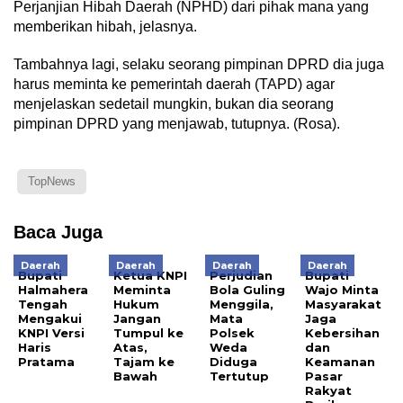
Perjanjian Hibah Daerah (NPHD) dari pihak mana yang
memberikan hibah, jelasnya.
Tambahnya lagi, selaku seorang pimpinan DPRD dia juga
harus meminta ke pemerintah daerah (TAPD) agar
menjelaskan sedetail mungkin, bukan dia seorang
pimpinan DPRD yang menjawab, tutupnya. (Rosa).
TopNews
Baca Juga
Daerah
Daerah
Daerah
Daerah
Bupati
Ketua KNPI
Perjudian
Bupati
Halmahera
Meminta
Bola Guling
Wajo Minta
Tengah
Hukum
Menggila,
Masyarakat
Mengakui
Jangan
Mata
Jaga
KNPI Versi
Tumpul ke
Polsek
Kebersihan
Haris
Atas,
Weda
dan
Pratama
Tajam ke
Diduga
Keamanan
Bawah
Tertutup
Pasar
Rakyat